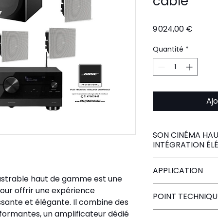
cable
Prix
9 024,00 €
Quantité
*
Ajo
SON CINÉMA HAU
INTÉGRATION ÉL
Conçu pour rép
APPLICATION
amateurs de te
trable haut de gamme est une 
passionnés de 
Ce pack est pa
ur offrir une expérience 
POINT TECHNIQU
pack intègre de
ssante et élégante. Il combine des 
encastrables d
Salles d
ormantes, un amplificateur dédié 
Enceintes enca