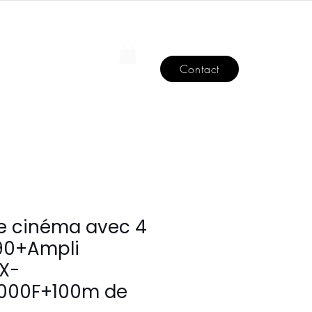
Se connecter
BLOG
Contact
e cinéma avec 4
90+Ampli
X-
000F+100m de