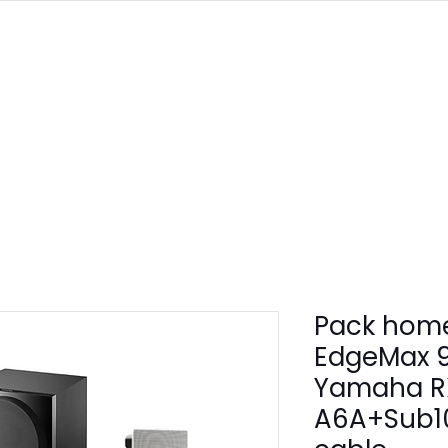
PRODUITS
SERVICES
À PROPOS
CONTACT
Pack hom
EdgeMax 
Yamaha R
A6A+Sub1