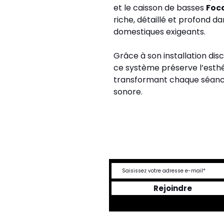
et le caisson de basses 
Foca
riche, détaillé et profond d
domestiques exigeants.
Grâce à son installation dis
ce système préserve l’esthét
transformant chaque séance
sonore.
DEVENEZ UN ME
Rejoindre