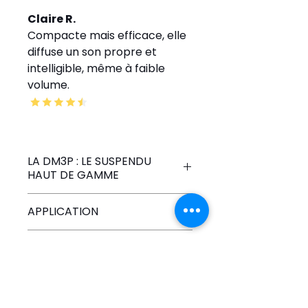
Claire R.
Compacte mais efficace, elle 
diffuse un son propre et 
intelligible, même à faible 
volume.
LA DM3P : LE SUSPENDU
HAUT DE GAMME
La 
DM3P
 est une enceinte 
APPLICATION
suspendue équipée d’un 
point de suspension 
Bar dansant
POINT TECHNIQUE
unique encastré, pour une 
Restaurant
apparence élégante et 
Magasin
VENEZ ECOUTER EN
séduisante. Elle est 
Dimen
Poids 
Répon
MAGASIN !
disponible en noir ou en 