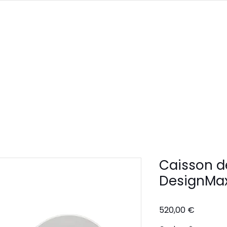
PRODUITS
SERVICES
À PROPOS
CONTACT
Caisson d
DesignMa
Prix
520,00 €