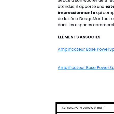
Grâce à son woofer de 8″ et
étendue, il apporte une 
ext
impressionnante
 qui comp
de la série DesignMax tout e
dans les espaces commerciau
ÉLÉMENTS ASSOCIÉS
Amplificateur Bose PowerS
Amplificateur 
Bose PowerS
DEVENEZ UN ME