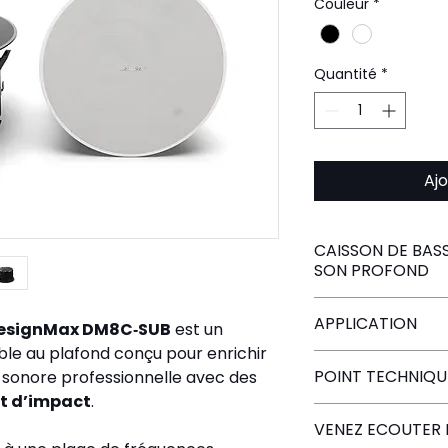
Couleur
*
Quantité
*
Ajo
CAISSON DE BAS
SON PROFOND
Pensé pour les i
APPLICATION
DesignMax DM8C‑SUB
 est un 
résidentielles 
le au plafond conçu pour enrichir 
Sub est idéal p
Salons e
POINT TECHNIQU
n sonore professionnelle avec des 
fréquences dan
Home cin
et d’impact
. 
audio encastrées
Restauran
VENEZ ECOUTER 
naturellement 
d’ambia
Type
 : S