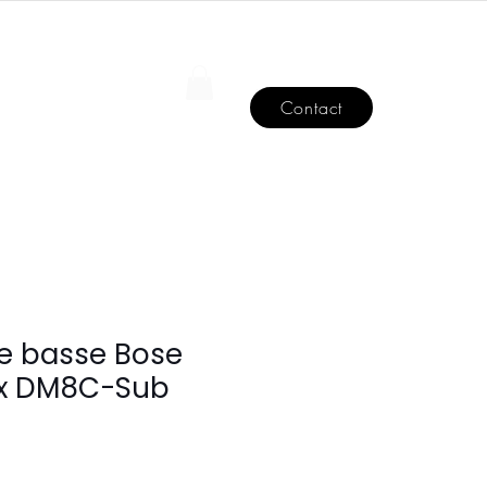
Se connecter
BLOG
Contact
e basse Bose
x DM8C-Sub