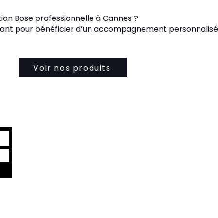
ation Bose professionnelle à Cannes ?
nt pour bénéficier d’un accompagnement personnalisé e
Voir nos produits
MBRE
R
S
e de cookies
Politique de confidentialité
Conditions d'utilisat