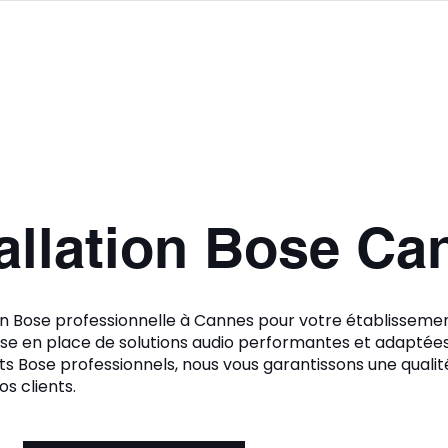
PRODUITS
SERVICES
À PROPOS
CONTACT
tallation Bose Ca
on Bose professionnelle à Cannes pour votre établissem
e en place de solutions audio performantes et adaptées 
s Bose professionnels, nous vous garantissons une qualit
os clients.