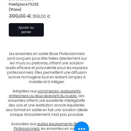
FreeSpace FS2SE
(1Paire)
399,00 €
Prix original
Prix promotionnel
359,00 €
Ajouter au
panier
Les enceintes en saillie Bose Professionnels
sont conçues pour être fixées directement sur
les murs ou plafonds, offrant une solution
audio efficace et polyvalente pour les espaces
professionnels. Elles permettent une diffusion
sonore homogène tout en restant simples à
installer et à intégrer.
Adaptées aux
commerces, restaurants,
entreprises ou lieux recevant du public
, ces
enceintes offrent une excellente intelligibilité
des voix et une restitution sonore équilibrée.
Leur format en saillie en fait une solution idéale
lorsque l’encastrement n’est pas possible.
Associées aux
autres équipements Bose
Professionnels
, les enceintes en saillie