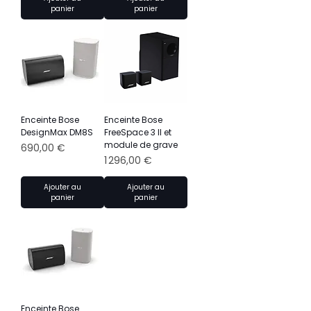
panier
panier
Enceinte Bose
Enceinte Bose
DesignMax DM8S
FreeSpace 3 II et
module de grave
Prix
690,00 €
Prix
1 296,00 €
Ajouter au
Ajouter au
panier
panier
Enceinte Bose