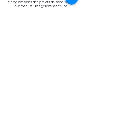
s’intègrent dans des projets de sonorisation
sur mesure. Elles garantissent une
performance durable, une grande fiabilité et
une qualité sonore répondant aux exigences
des professionnels.
RÉSEAUX SOCIAUX
DEVENEZ UN MEMBRE
Rejoindre