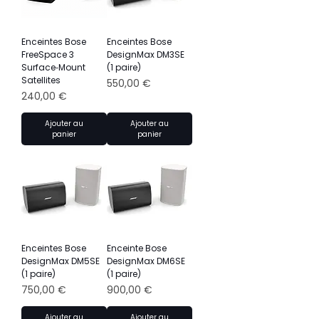
Enceintes Bose
Enceintes Bose
FreeSpace 3
DesignMax DM3SE
Surface‑Mount
(1 paire)
Satellites
Prix
550,00 €
Prix
240,00 €
Ajouter au
Ajouter au
panier
panier
Enceintes Bose
Enceinte Bose
DesignMax DM5SE
DesignMax DM6SE
(1 paire)
(1 paire)
Prix
Prix
750,00 €
900,00 €
Ajouter au
Ajouter au