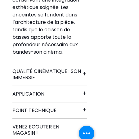
esthétique soignée. Les 
enceintes se fondent dans 
l’architecture de la pièce, 
tandis que le caisson de 
basses apporte toute la 
profondeur nécessaire aux 
bandes-son cinéma.
QUALITÉ CINÉMATIQUE : SON
IMMERSIF
Cette solution home 
APPLICATION
cinéma a été pensée 
comme un 
système 
Ce pack est parfaitement 
POINT TECHNIQUE
complet et cohérent
, 
adapté à :
intégrant l’ensemble des 
Enceintes encastrables 
VENEZ ECOUTER EN
éléments nécessaires à 
Salles de cinéma à 
Bose
MAGASIN !
une installation 
domicile
Type
 : Enceintes 