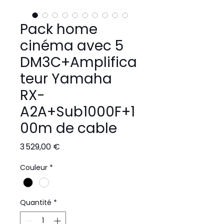
Pack home
cinéma avec 5
DM3C+Amplifica
teur Yamaha
RX-
A2A+Sub1000F+1
00m de cable
Prix
3 529,00 €
Couleur
*
Quantité
*